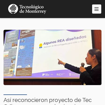
Pasar
al
contenido
principal
Así reconocieron proyecto de Tec