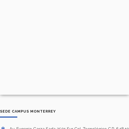
SEDE CAMPUS MONTERREY
Av. Eugenio Garza Sada 2501 Sur Col. Tecnológico C.P. 64849