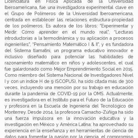
Licenciatura en Física Aplicada de la Universidad
Iberoamericana, fue una investigadora experimental clave en
el Grupo de Polímeros de la Universidad Iberoamericana,
centrada en establecer las relaciones estructura-propiedad
de los polímeros. Es autora de los libros: “Experimentar y
Medir: Cómo aprender en el mundo real”, “Lecturas
introductorias a la termodinámica y su aplicación a procesos
ingenieriles”, “Pensamiento Matemático I & II”, y es fundadora
del Sistema tlamatini, un programa educativo innovador e
inclusivo diseñado para potenciar las habilidades de
razonamiento matemático en niños y adolescentes, el cual
fue galardonado como Mejor Emprendimiento Social en 2015.
Como miembro del Sistema Nacional de Investigadores Nivel
I y con un índice H de 9 (SCOPUS), ha sido citada más de 300
veces, incluyendo una mención por su trabajo en educación
durante la pandemia de COVID-19 por la OMS. Actualmente,
es investigadora en el Instituto para el Futuro de la Educación
y profesora en la Escuela de Ingeniería del Tecnológico de
Monterrey. Desde 2014, la profesora Camacho-Zúñiga ha sido
una fuerza impulsora en la innovación educativa y la
investigación en México y América Latina; ha aprovechado su
experiencia en la enseñanza y en herramientas de ciencia de
datos para fomentar la pasión por la ciencia, el compromiso